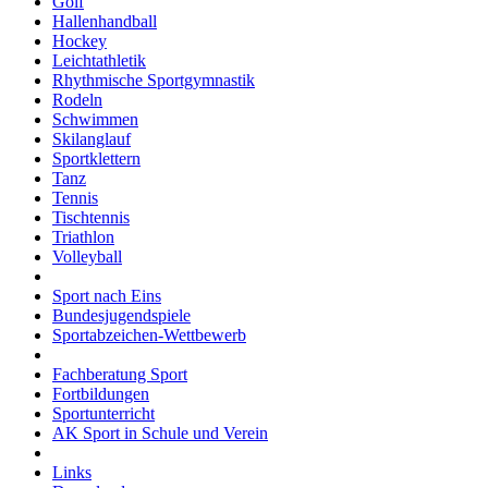
Golf
Hallenhandball
Hockey
Leichtathletik
Rhythmische Sportgymnastik
Rodeln
Schwimmen
Skilanglauf
Sportklettern
Tanz
Tennis
Tischtennis
Triathlon
Volleyball
Sport nach Eins
Bundesjugendspiele
Sportabzeichen-Wettbewerb
Fachberatung Sport
Fortbildungen
Sportunterricht
AK Sport in Schule und Verein
Links