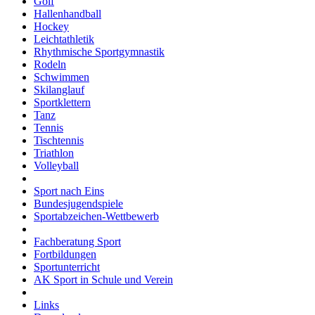
Golf
Hallenhandball
Hockey
Leichtathletik
Rhythmische Sportgymnastik
Rodeln
Schwimmen
Skilanglauf
Sportklettern
Tanz
Tennis
Tischtennis
Triathlon
Volleyball
Sport nach Eins
Bundesjugendspiele
Sportabzeichen-Wettbewerb
Fachberatung Sport
Fortbildungen
Sportunterricht
AK Sport in Schule und Verein
Links