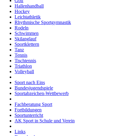
Golf
Hallenhandball
Hockey
Leichtathletik
Rhythmische Sportgymnastik
Rodeln
Schwimmen
Skilanglauf
Sportklettern
Tanz
Tennis
Tischtennis
Triathlon
Volleyball
Sport nach Eins
Bundesjugendspiele
Sportabzeichen-Wettbewerb
Fachberatung Sport
Fortbildungen
Sportunterricht
AK Sport in Schule und Verein
Links