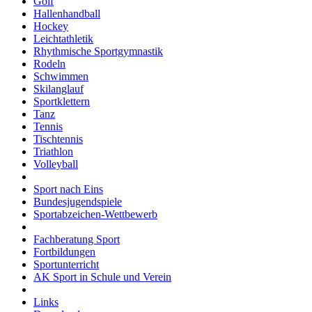
Golf
Hallenhandball
Hockey
Leichtathletik
Rhythmische Sportgymnastik
Rodeln
Schwimmen
Skilanglauf
Sportklettern
Tanz
Tennis
Tischtennis
Triathlon
Volleyball
Sport nach Eins
Bundesjugendspiele
Sportabzeichen-Wettbewerb
Fachberatung Sport
Fortbildungen
Sportunterricht
AK Sport in Schule und Verein
Links